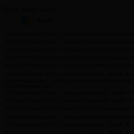
首页
> 新闻频道
> 通知公告
通知公告
关于在彩票365苹果版怎么下载不了_pc365buy_bt365注册河阴镇主城区开展新
关于在彩票365苹果版怎么下载不了_pc365buy_bt365注册河阴镇主城区开展新
关于在彩票365苹果版怎么下载不了_pc365buy_bt365注册河阴镇主城区开展新
关于彩票365苹果版怎么下载不了_pc365buy_bt365注册开展新冠病毒全员核酸检测
关于在彩票365苹果版怎么下载不了_pc365buy_bt365注册河阴镇主城区开展新
关于彩票365苹果版怎么下载不了_pc365buy_bt365注册重点场所、重点机构
彩票365苹果版怎么下载不了_pc365buy_bt365注册新型冠状病毒感染的肺炎疫情防
注册疫情防控咨询热线的通告
关于在彩票365苹果版怎么下载不了_pc365buy_bt365注册重点场所、重点机
关于在彩票365苹果版怎么下载不了_pc365buy_bt365注册重点场所、重点机
关于彩票365苹果版怎么下载不了_pc365buy_bt365注册开展区域新冠病毒核酸检测
关于在彩票365苹果版怎么下载不了_pc365buy_bt365注册开展区域新冠病毒核酸
关于彩票365苹果版怎么下载不了_pc365buy_bt365注册重点场所、重点机构、
关于彩票365苹果版怎么下载不了_pc365buy_bt365注册重点场所、重点机构、